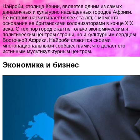
Найроби, столица Кении, является одним из самых
динамичных и культурно насыщенных городов Африки.
Ее история насчитывает более ста лет, с момента
основания ее британскими колонизаторами в конце XIX
века. С тех пор город стал не только экономическим и
политическим центром страны, но и культурным сердцем
Восточной Африки. Найроби славится своими
многонациональными сообществами, что делает его
истинным мультикультурным центром.
Экономика и бизнес