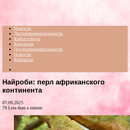
Menu
Новости
Достопримечательности
Карта города
Контакты
Достопримечательности
Новости
Контакты
Search
for
Найроби: перл африканского
континента
07.09.2025
79
Less than a minute