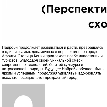
Найроби продолжает развиваться и расти, превращаясь
в один из самых динамичных и перспективных городов
Африки. Столица Кении привлекает к себе инвестиции и
туристов, благодаря своей уникальной смеси
современных технологий, богатой культуры и
потрясающей природы. Будущее Найроби обещает быть
ярким и успешным, продолжая удивлять и вдохновлять
всех, кто посещает этот прекрасный город.
Facebook
Twitter
LinkedIn
Tumblr
Pinterest
Reddit
VKontakte
Odnoklassniki
Skype
WhatsApp
Telegram
Viber
Share
Print
via
Email