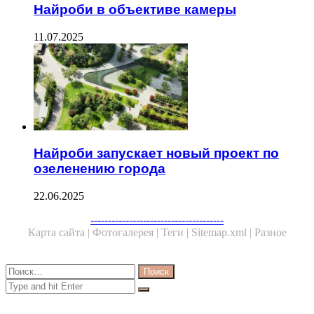
Найроби в объективе камеры
11.07.2025
Найроби запускает новый проект по
озеленению города
22.06.2025
Facebook
Twitter
WhatsApp
Telegram
--------------------------------------
Карта сайта |
Фотогалерея |
Теги |
Sitemap.xml |
Разное
Close
Найти:
Close
Search
for