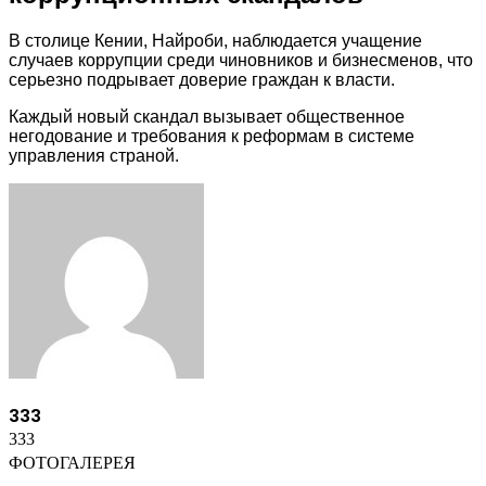
В столице Кении, Найроби, наблюдается учащение
случаев коррупции среди чиновников и бизнесменов, что
серьезно подрывает доверие граждан к власти.
Каждый новый скандал вызывает общественное
негодование и требования к реформам в системе
управления страной.
Facebook
Twitter
LinkedIn
Tumblr
Pinterest
Reddit
VKontakte
Odnoklassniki
Skype
WhatsApp
Telegram
Viber
Share
Print
via
Email
333
333
ФОТОГАЛЕРЕЯ