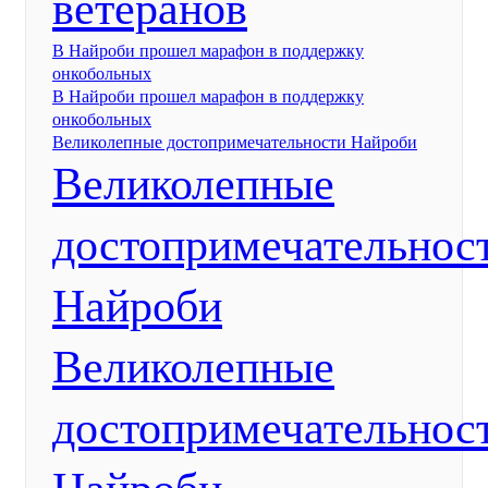
ветеранов
В Найроби прошел марафон в поддержку
онкобольных
В Найроби прошел марафон в поддержку
онкобольных
Великолепные достопримечательности Найроби
Великолепные
достопримечательнос
Найроби
Великолепные
достопримечательнос