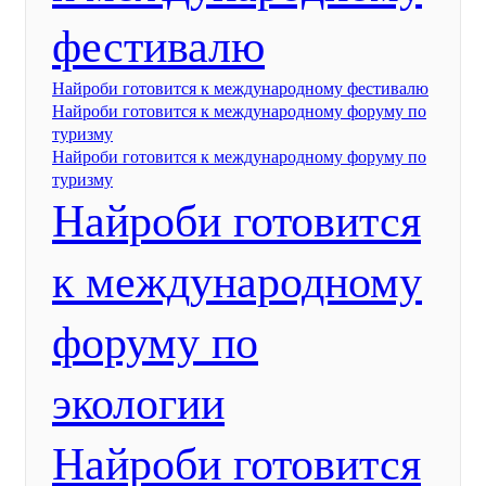
фестивалю
Найроби готовится к международному фестивалю
Найроби готовится к международному форуму по
туризму
Найроби готовится к международному форуму по
туризму
Найроби готовится
к международному
форуму по
экологии
Найроби готовится