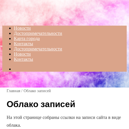
Menu
Новости
Достопримечательности
Карта города
Контакты
Достопримечательности
Новости
Контакты
Search
for
Главная
/
Облако записей
Облако записей
На этой странице собраны ссылки на записи сайта в виде
облака.