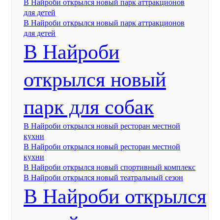
В Найроби открылся новый парк аттракционов
для детей
В Найроби открылся новый парк аттракционов
для детей
В Найроби
открылся новый
парк для собак
В Найроби открылся новый ресторан местной
кухни
В Найроби открылся новый ресторан местной
кухни
В Найроби открылся новый спортивный комплекс
В Найроби открылся новый театральный сезон
В Найроби открылся